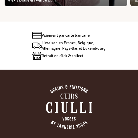
Alexis Drake est venue à[...]
fa
Paiement par carte bancaire
Livraison en France, Belgique,
Allemagne, Pays-Bas et Luxembourg
Retrait en click & collect