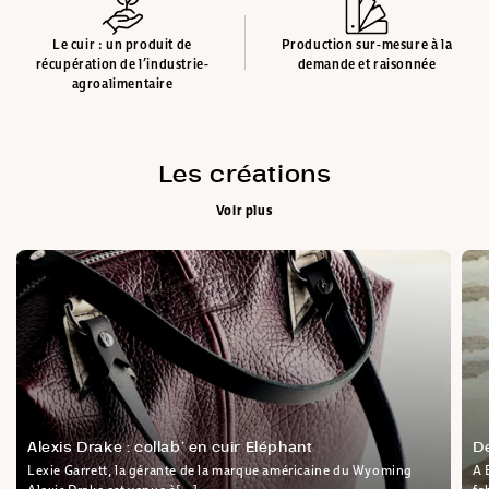
Le cuir : un produit de
Production sur-mesure à la
récupération de l’industrie-
demande et raisonnée
agroalimentaire
Les créations
Voir plus
Alexis Drake : collab’ en cuir Eléphant
D
Lexie Garrett, la gérante de la marque américaine du Wyoming
A 