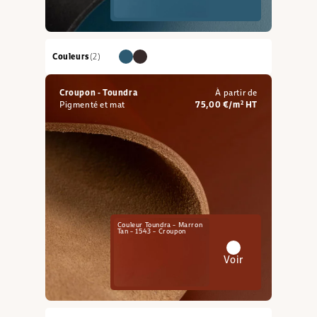
Couleurs
(2)
Croupon - Toundra
À partir de
Pigmenté et mat
75,00 €/m² HT
Couleur Toundra – Marron
Tan – 1543 – Croupon
Voir