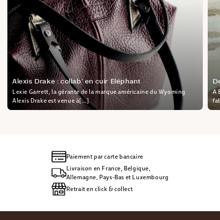
Alexis Drake : collab’ en cuir Eléphant
D
Lexie Garrett, la gérante de la marque américaine du Wyoming
A 
Alexis Drake est venue à[...]
fa
Paiement par carte bancaire
Livraison en France, Belgique,
Allemagne, Pays-Bas et Luxembourg
Retrait en click & collect