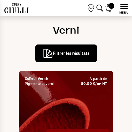
0
MENU
Verni
Filtrer les résultats
Collet - Vernis
À partir de
Pigmenté et verni
80,00 €/m² HT