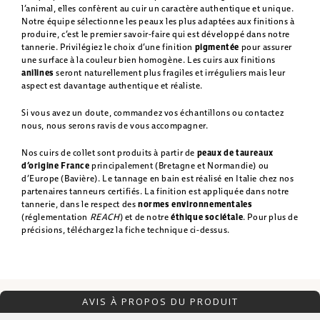
l’animal, elles confèrent au cuir un caractère authentique et unique.
Notre équipe sélectionne les peaux les plus adaptées aux finitions à
produire, c’est le premier savoir-faire qui est développé dans notre
tannerie. Privilégiez le choix d’une finition
pigmentée
pour assurer
une surface à la couleur bien homogène. Les cuirs aux finitions
anilines
seront naturellement plus fragiles et irréguliers mais leur
aspect est davantage authentique et réaliste.
Si vous avez un doute, commandez vos échantillons ou contactez
nous, nous serons ravis de vous accompagner.
Nos cuirs de collet sont produits à partir de
peaux de taureaux
d’origine France
principalement (Bretagne et Normandie) ou
d’Europe (Bavière). Le tannage en bain est réalisé en Italie chez nos
partenaires tanneurs certifiés. La finition est appliquée dans notre
tannerie, dans le respect des
normes environnementales
(réglementation
REACH
) et de notre
éthique sociétale
. Pour plus de
précisions, téléchargez la fiche technique ci-dessus.
AVIS À PROPOS DU PRODUIT