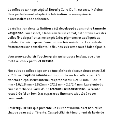
Le collet au tannage végétal
Beverly
Cuirs Ciulli, est un cuir pleine
fleur parfaitement adapté à la fabrication de maroquinerie,
d’accessoires et de ceintures.
La réalisation de cette finition a été développée dans notre
tannerie
vosgienne
. Son aspect, à la fois métallisé et mat, est obtenu avec des
voiles fins de paillettes mélangés à des pigments et appliqués au
pistolet. Ce cuir dispose d’une finition très résistante. Les tests de
frottements sont excellents, la fleur du cuir reste tout à fait palpable.
Vous pouvez choisir l’
option grain
qui propose le plaquage d’un
motif au choix parmi
21 dessins
.
Nos cuirs de collet disposent d’une pleine épaisseur située entre 2,6
et 2,8mm. L’
option refente
est disponible sur les collets parmi 6
tranches d’épaisseurs inférieures proposées : 1.2/1.4 mm – 1.4/1.6
mm – 1.6/1.8 mm – 1.8/2mm – 2/2.2 mm – 2.2/2.4 mm. La refente du
cuir est réalisée à l’aide d’une
refendeuse industrielle
. La croûte
récupérée (si en bon état et pas trop fine) sera ajoutée à votre
commande.
Les
irrégularités
que présente un cuir sont normales et naturelles,
chaque peau est différente. Ces spécificités témoignent de la vie de