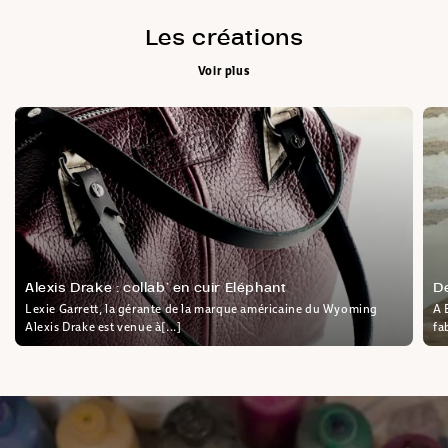
Les créations
Voir plus
Alexis Drake : collab’ en cuir Eléphant
D
Lexie Garrett, la gérante de la marque américaine du Wyoming
A 
Alexis Drake est venue à[...]
fa