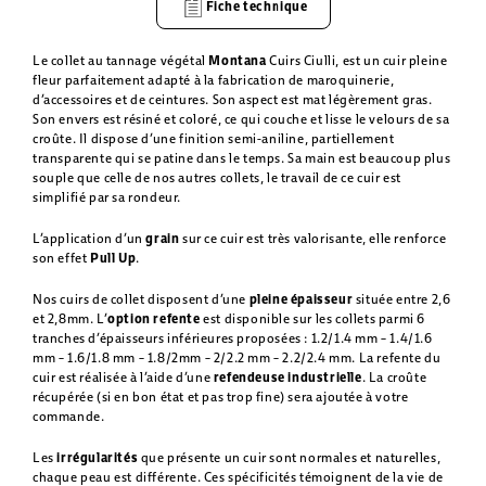
Fiche technique
Le collet au tannage végétal
Montana
Cuirs Ciulli, est un cuir pleine
fleur parfaitement adapté à la fabrication de maroquinerie,
d’accessoires et de ceintures. Son aspect est mat légèrement gras.
Son envers est résiné et coloré, ce qui couche et lisse le velours de sa
croûte. Il dispose d’une finition semi-aniline, partiellement
transparente qui se patine dans le temps. Sa main est beaucoup plus
souple que celle de nos autres collets, le travail de ce cuir est
simplifié par sa rondeur.
L’application d’un
grain
sur ce cuir est très valorisante, elle renforce
son effet
Pull Up
.
Nos cuirs de collet disposent d’une
pleine épaisseur
située entre 2,6
et 2,8mm. L’
option refente
est disponible sur les collets parmi 6
tranches d’épaisseurs inférieures proposées : 1.2/1.4 mm – 1.4/1.6
mm – 1.6/1.8 mm – 1.8/2mm – 2/2.2 mm – 2.2/2.4 mm. La refente du
cuir est réalisée à l’aide d’une
refendeuse industrielle
. La croûte
récupérée (si en bon état et pas trop fine) sera ajoutée à votre
commande.
Les
irrégularités
que présente un cuir sont normales et naturelles,
chaque peau est différente. Ces spécificités témoignent de la vie de