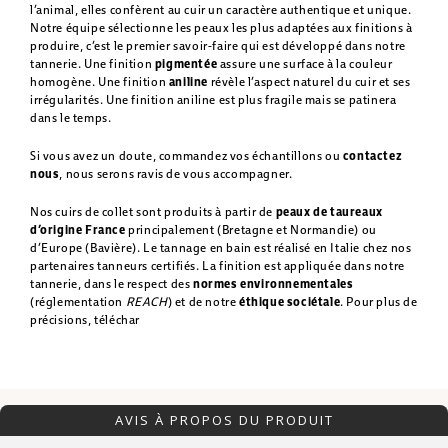
l’animal, elles confèrent au cuir un caractère authentique et unique.
Notre équipe sélectionne les peaux les plus adaptées aux finitions à
produire, c’est le premier savoir-faire qui est développé dans notre
tannerie. Une finition
pigmentée
assure une surface à la couleur
homogène. Une finition
aniline
révèle l’aspect naturel du cuir et ses
irrégularités. Une finition aniline est plus fragile mais se patinera
dans le temps.
Si vous avez un doute, commandez vos échantillons ou
contactez
nous
, nous serons ravis de vous accompagner.
Nos cuirs de collet sont produits à partir de
peaux de taureaux
d’origine France
principalement (Bretagne et Normandie) ou
d’Europe (Bavière). Le tannage en bain est réalisé en Italie chez nos
partenaires tanneurs certifiés. La finition est appliquée dans notre
tannerie, dans le respect des
normes environnementales
(réglementation
REACH
) et de notre
éthique sociétale
. Pour plus de
précisions, téléchar
AVIS À PROPOS DU PRODUIT