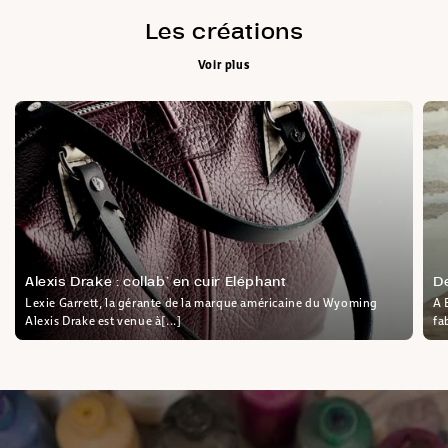
Les créations
Voir plus
Alexis Drake : collab’ en cuir Eléphant
D
Lexie Garrett, la gérante de la marque américaine du Wyoming
A 
Alexis Drake est venue à[...]
fa