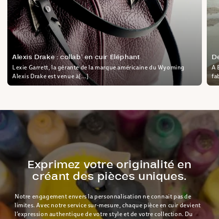
Alexis Drake : collab’ en cuir Eléphant
D
Lexie Garrett, la gérante de la marque américaine du Wyoming
A 
Alexis Drake est venue à[...]
fa
Exprimez votre originalité en
créant des pièces uniques.
Notre engagement envers la personnalisation ne connait pas de
limites. Avec notre service sur-mesure, chaque pièce en cuir devient
l’expression authentique de votre style et de votre collection. Du