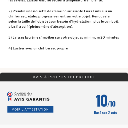
les saletés. Laisser ensuite sécher à température ambiante.
2) Prendre une noisette de crème nourrissante Cuirs Ciulli sur un
chiffon sec, étalez progressivement sur votre objet. Renouveler
selon la taille de l’objet et son besoin d’hydratation, plus le cuir boit,
plus il a soif (phénomène d’absorption).
3) Laissez la crème s’imbiber sur votre objet au minimum 20 minutes
4) Lustrer avec un chiffon sec propre
AVIS À PROPOS DU PRODUIT
10
/10
VOIR L'ATTESTATION
Basé sur 2 avis