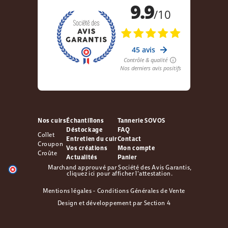
Nos cuirs
Échantillons
Tannerie SOVOS
Déstockage
FAQ
Collet
Entretien du cuir
Contact
Croupon
Vos créations
Mon compte
Croûte
Actualités
Panier
Marchand approuvé par Société des Avis Garantis,
cliquez ici pour afficher l'attestation
.
Mentions légales
-
Conditions Générales de Vente
Design et développement par
Section 4