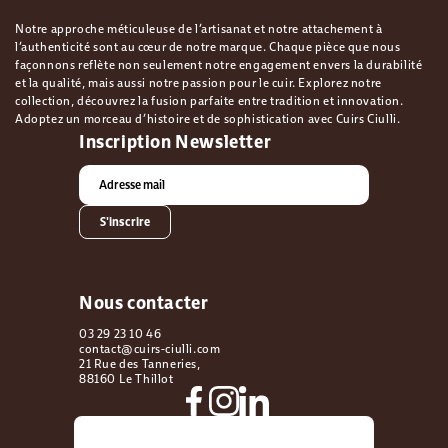
Notre approche méticuleuse de l’artisanat et notre attachement à
l’authenticité sont au cœur de notre marque. Chaque pièce que nous
façonnons reflète non seulement notre engagement envers la durabilité
et la qualité, mais aussi notre passion pour le cuir. Explorez notre
collection, découvrez la fusion parfaite entre tradition et innovation.
Adoptez un morceau d’histoire et de sophistication avec Cuirs Ciulli.
Inscription Newsletter
S'inscrire
Nous contacter
03 29 23 10 46
contact@cuirs-ciulli.com
21 Rue des Tanneries,
88160 Le Thillot