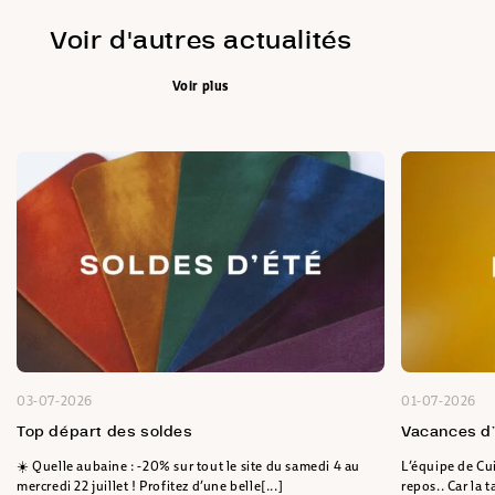
Voir d'autres actualités
Voir plus
03-07-2026
01-07-2026
Top départ des soldes
Vacances d
☀️ Quelle aubaine : -20% sur tout le site du samedi 4 au
L’équipe de Cu
mercredi 22 juillet ! Profitez d’une belle[...]
repos.. Car la 