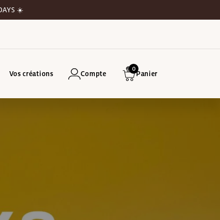
DAYS ☀️
0
Vos créations
Compte
Panier