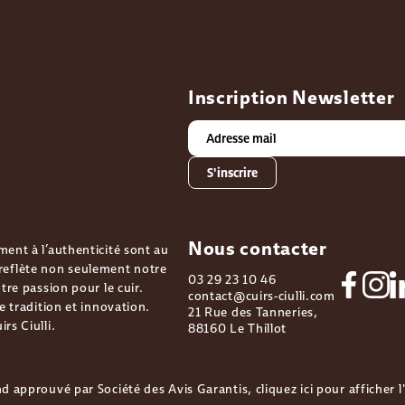
Inscription Newsletter
S'inscrire
Nous contacter
ment à l’authenticité sont au
eflète non seulement notre
03 29 23 10 46
tre passion pour le cuir.
contact@cuirs-ciulli.com
e tradition et innovation.
21 Rue des Tanneries,
rs Ciulli.
88160 Le Thillot
d approuvé par Société des Avis Garantis,
cliquez ici pour afficher 