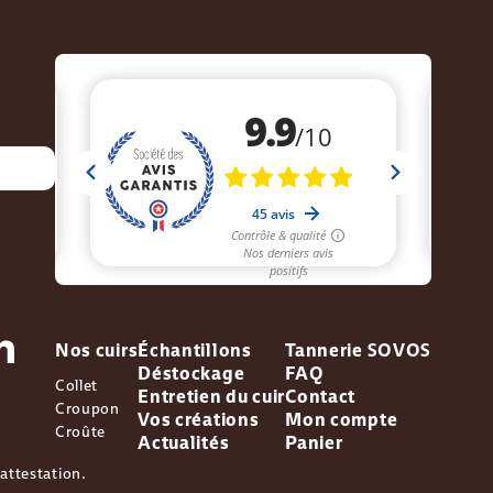
Nos cuirs
Échantillons
Tannerie SOVOS
Déstockage
FAQ
Collet
Entretien du cuir
Contact
Croupon
Vos créations
Mon compte
Croûte
Actualités
Panier
l'attestation
.