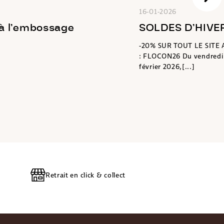
16-01-2026
 à l’embossage
SOLDES D’HIVER
-20% SUR TOUT LE SIT
: FLOCON26 Du vendredi 1
février 2026,[...]
Retrait en click & collect