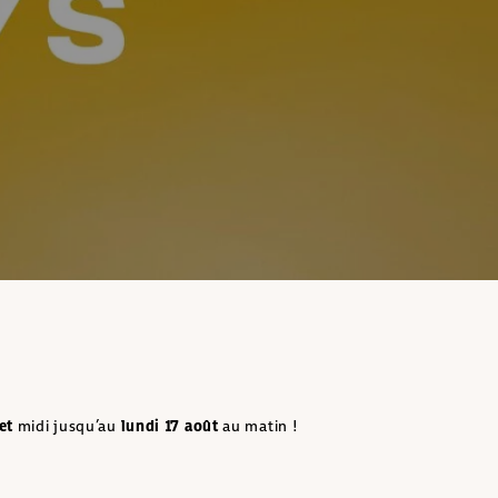
et
midi jusqu’au
lundi 17 août
au matin !