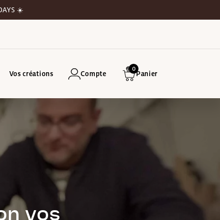
DAYS ☀️
0
Vos créations
Compte
Panier
lon vos